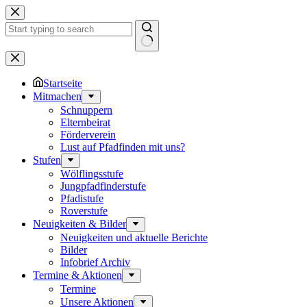
Zum
Inhalt
springen
Keine
Ergebnisse
Startseite
Mitmachen
Schnuppern
Elternbeirat
Förderverein
Lust auf Pfadfinden mit uns?
Stufen
Wölflingsstufe
Jungpfadfinderstufe
Pfadistufe
Roverstufe
Neuigkeiten & Bilder
Neuigkeiten und aktuelle Berichte
Bilder
Infobrief Archiv
Termine & Aktionen
Termine
Unsere Aktionen