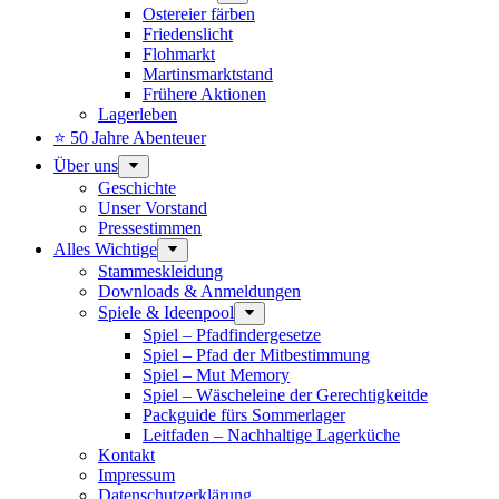
Ostereier färben
Friedenslicht
Flohmarkt
Martinsmarktstand
Frühere Aktionen
Lagerleben
⭐ 50 Jahre Abenteuer
Über uns
Geschichte
Unser Vorstand
Pressestimmen
Alles Wichtige
Stammeskleidung
Downloads & Anmeldungen
Spiele & Ideenpool
Spiel – Pfadfindergesetze
Spiel – Pfad der Mitbestimmung
Spiel – Mut Memory
Spiel – Wäscheleine der Gerechtigkeitde
Packguide fürs Sommerlager
Leitfaden – Nachhaltige Lagerküche
Kontakt
Impressum
Datenschutz­erklärung